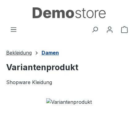
Zum Hauptinhalt springen
Ware
Bekleidung
Damen
Variantenprodukt
Shopware Kleidung
Bildergalerie überspringen