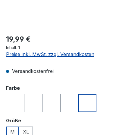
Regulärer Preis:
19,99 €
Inhalt:
1
Preise inkl. MwSt. zzgl. Versandkosten
Versandkostenfrei
auswählen
Farbe
Blau
Gelb
Grün
Rot
Weiß
auswählen
Größe
M
XL