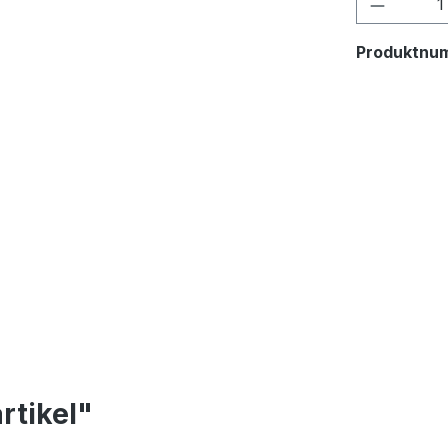
Produkt
Produktnu
rtikel"