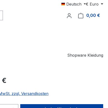
Deutsch
€
Euro
0,00 €
Ware
Shopware Kleidung
eis:
 €
. MwSt. zzgl. Versandkosten