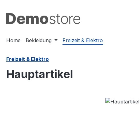
m Hauptinhalt springen
Zur Suche springen
Zur Hauptnavigation springen
Home
Bekleidung
Freizeit & Elektro
Freizeit & Elektro
Hauptartikel
Bildergalerie überspringen