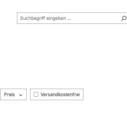
Filter hinzufügen: Versandkostenfrei
Preis
Versandkostenfrei