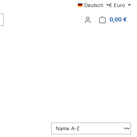
Deutsch
€
Euro
0,00 €
Ware