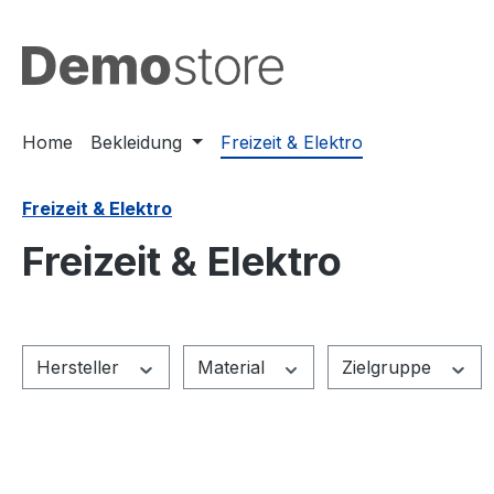
m Hauptinhalt springen
Zur Suche springen
Zur Hauptnavigation springen
Home
Bekleidung
Freizeit & Elektro
Freizeit & Elektro
Freizeit & Elektro
Hersteller
Material
Zielgruppe